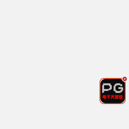
请回答1988·2023
爆笑喜剧，解压神器
88追剧
10.6分