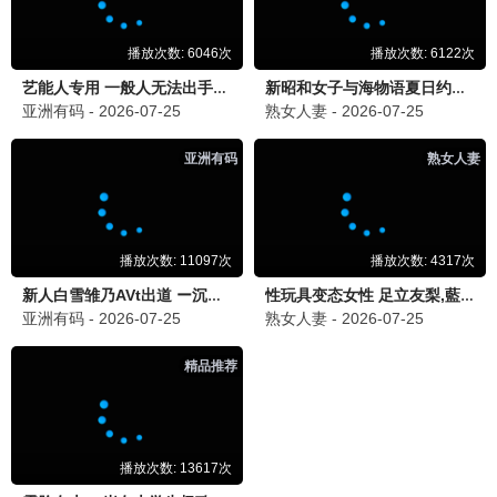
非自然死亡·2024
收视冠军，全民追剧
88追剧
7.5分