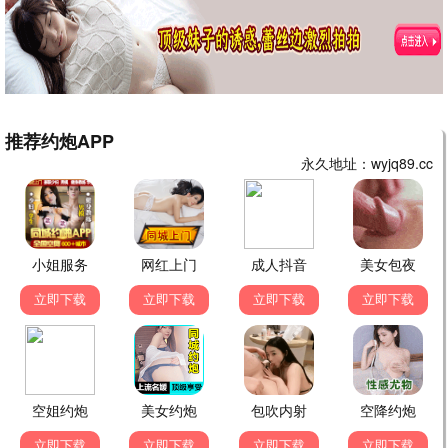
美剧英剧，高分神作
与凤行·2025
收视冠军，全民追剧
88追剧
8.0分