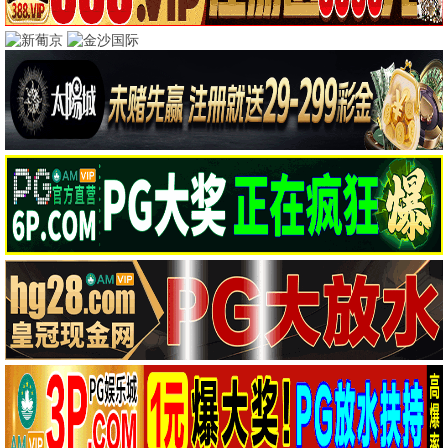
🇰🇷 韩剧风尚
更多剧集
浪漫爱情，高分韩剧
鬼怪·2023