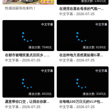
豆瓣9.5神作
88追剧
8.0分
黑暗荣耀·2025
治愈系天花板
88追剧
10.0分