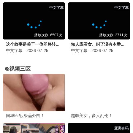
以你的心诠释我的爱·2023
经典神作，百看不厌
88追剧
10.2分
初恋·2025