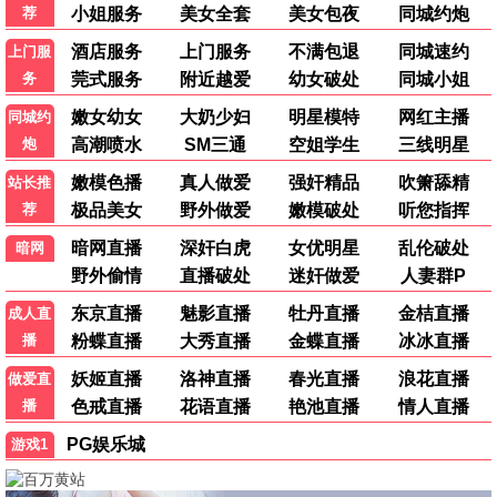
更多剧集
解压神器，笑到停不下来
狂飙·2023
浪漫爱情，甜度满分
88追剧
8.5分