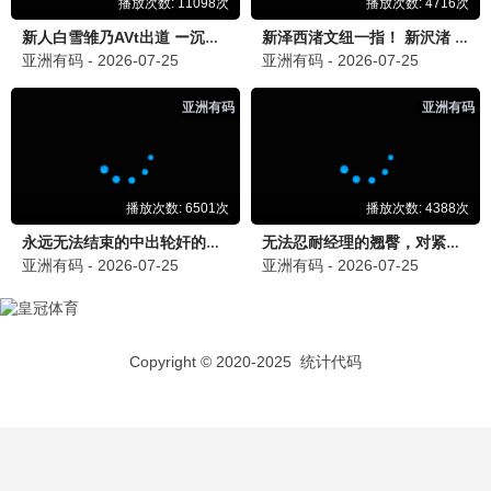
权力的游戏·2026
经典神作，百看不厌
88追剧
10.0分