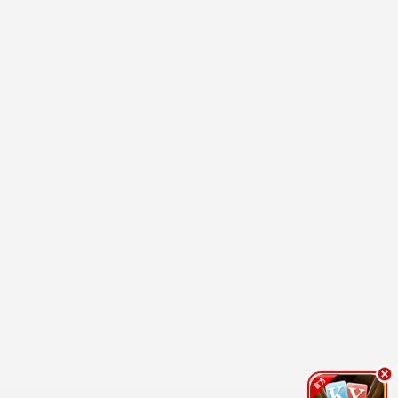
黑暗荣耀·2025
治愈系天花板
88追剧
9.2分
非自然死亡·2024
经典神作，百看不厌