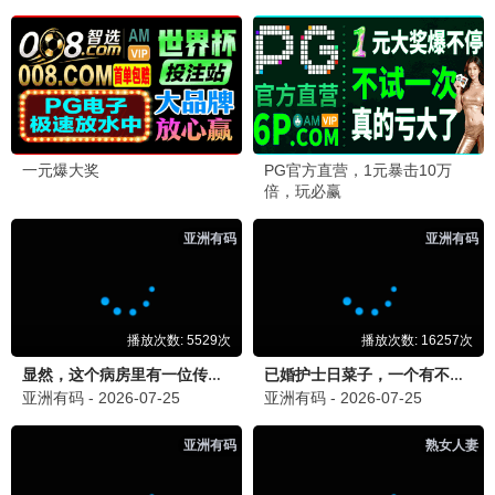
漫长的季节·2026
爆笑喜剧，解压神器
88追剧
7.6分