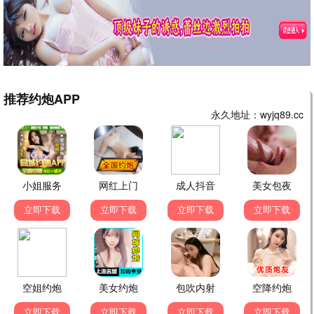
鬼怪·2023
豆瓣9.5神作
88追剧
7.0分