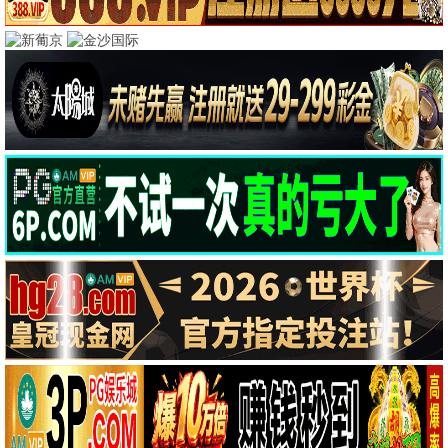
🇰🇷 韩剧风尚
更多剧集
浪漫爱情，高分韩剧
漫长的季节·2024