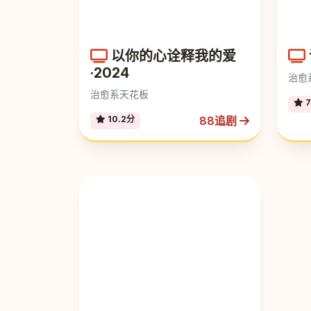
88追剧
10.2分
治愈
7