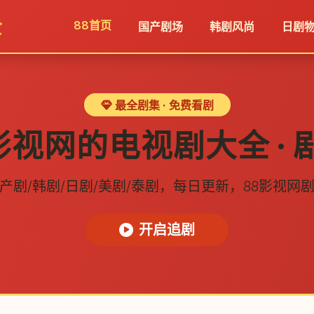
全
88首页
国产剧场
韩剧风尚
日剧
最全剧集 · 免费看剧
影视网的电视剧大全 · 
产剧/韩剧/日剧/美剧/泰剧，每日更新，88影视网
开启追剧