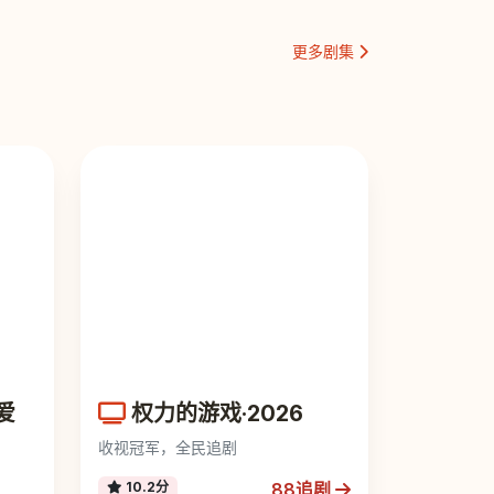
更多剧集
爱
权力的游戏·2026
收视冠军，全民追剧
88追剧
10.2分