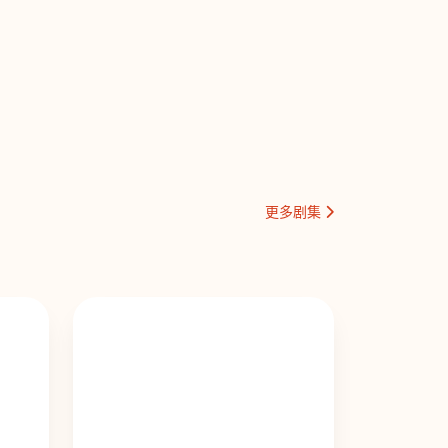
更多剧集
追剧