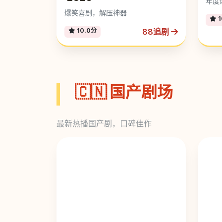
年度
爆笑喜剧，解压神器
1
88追剧
10.0分
🇨🇳 国产剧场
最新热播国产剧，口碑佳作