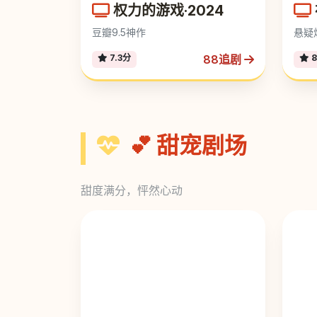
权力的游戏·2024
豆瓣9.5神作
悬疑
88追剧
7.3分
8
💕 甜宠剧场
甜度满分，怦然心动