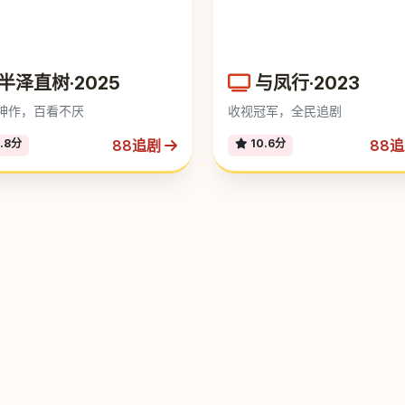
半泽直树·2025
神作，百看不厌
88追剧
.8分