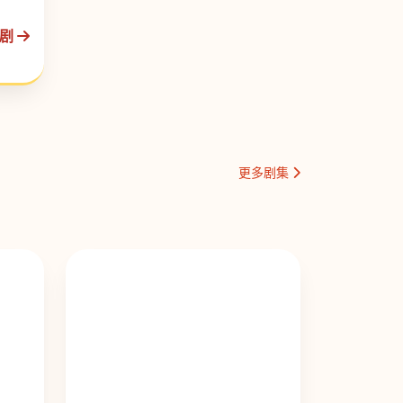
追剧
更多剧集