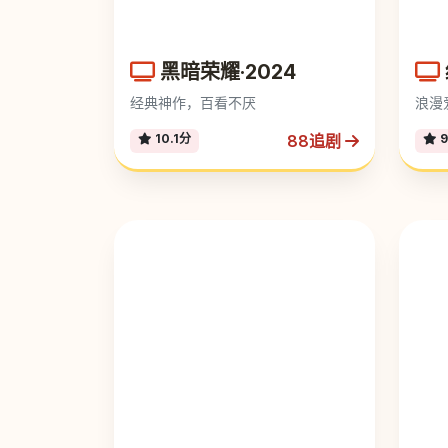
黑暗荣耀·2024
经典神作，百看不厌
浪漫
88追剧
10.1分
9