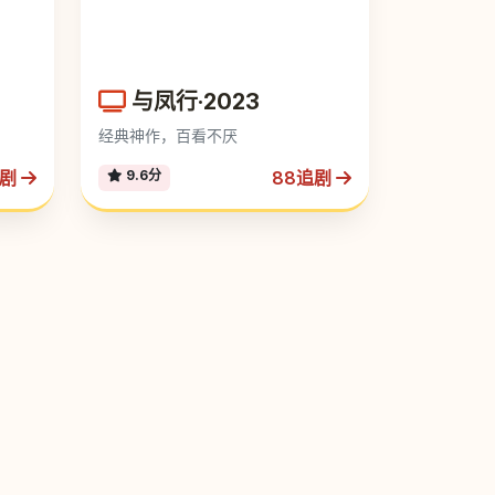
与凤行·2023
经典神作，百看不厌
88追剧
9.6分