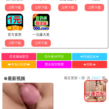
繁花·2026
浪漫爱情，甜度满分
88追剧
8.6分