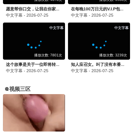
以你的心诠释我的爱·2025
年度爆款，口碑炸裂
88追剧
8.3分
黑暗荣耀·2024