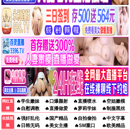
爆笑喜剧，解压神器
88追剧
8.1分
繁花·2024
收视冠军，全民追剧
88追剧
10.9分