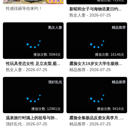
漫长的季节·2026
悬疑烧脑，反转不断
88追剧
9.4分
🇹🇭 泰剧精选
更多剧集
泰式爱情，狗血上头