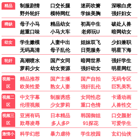
黑暗荣耀·2025
悬疑烧脑，反转不断
88追剧
9.0分