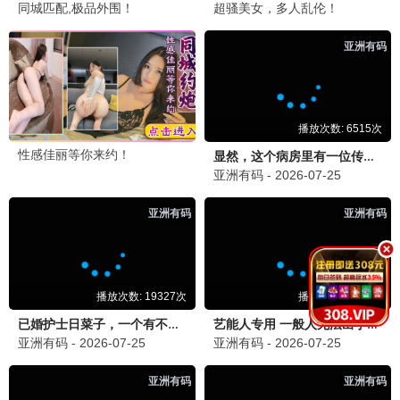
浪漫爱情，甜度满分
88追剧
7.8分
初恋·2024
收视冠军，全民追剧
88追剧
7.8分