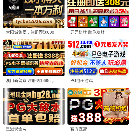
权力的游戏·2025
经典神作，百看不厌
88追剧
10.1分