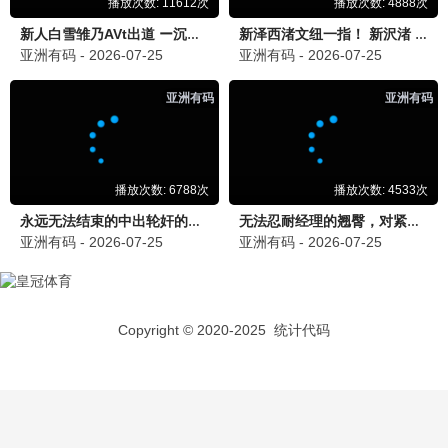
88追剧
9.2分
以你的心诠释我的爱·2024
爆笑喜剧，解压神器
88追剧
10.1分