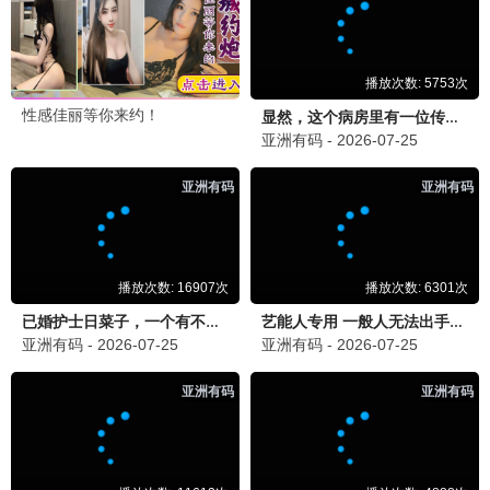
豆瓣9.5神作
88追剧
8.1分
初恋·2025
悬疑烧脑，反转不断