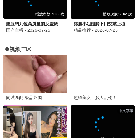
庆余年2·2026
浪漫爱情，甜度满分
88追剧
7.1分
🎭 悬疑剧场
更多剧集
烧脑反转，悬疑神剧