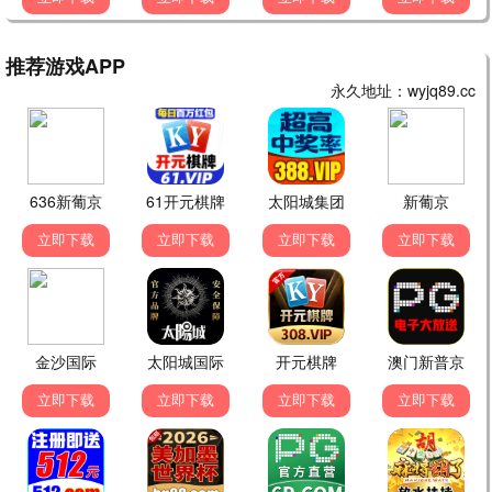
绝命毒师·2024
豆瓣9.5神作
88追剧
7.8分