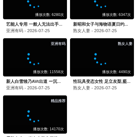
请回答1988·2024
治愈系天花板
88追剧
10.3分