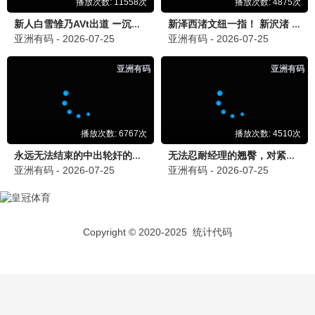
绝命毒师·2023
爆笑喜剧，解压神器
88追剧
10.4分
💕 甜宠剧场
更多剧集