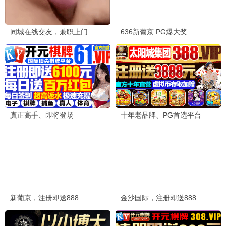
半泽直树·2023
悬疑烧脑，反转不断
88追剧
7.1分
🇯🇵 日剧物语
更多剧集
纯爱治愈，日系推理