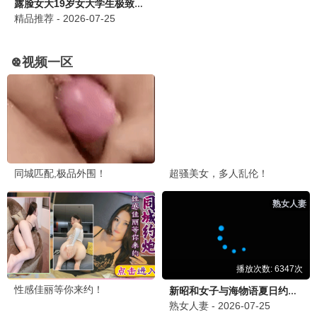
与凤行·2024
收视冠军，全民追剧
88追剧
7.6分
天生一对·2024
悬疑烧脑，反转不断