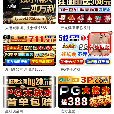
天生一对·2026
豆瓣9.5神作
88追剧
7.5分