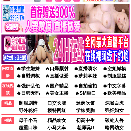
漫长的季节·2025
爆笑喜剧，解压神器
88追剧
7.9分