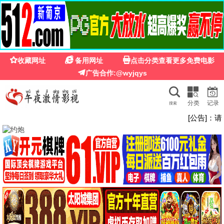
88影视网的电视剧大全
最全剧集 · 免费看剧
88影视网的电视剧大全 ·
剧集宝库
海量国产剧/韩剧/日剧/美剧/泰剧，每日更新，
88影视网剧集宝库
开启追剧