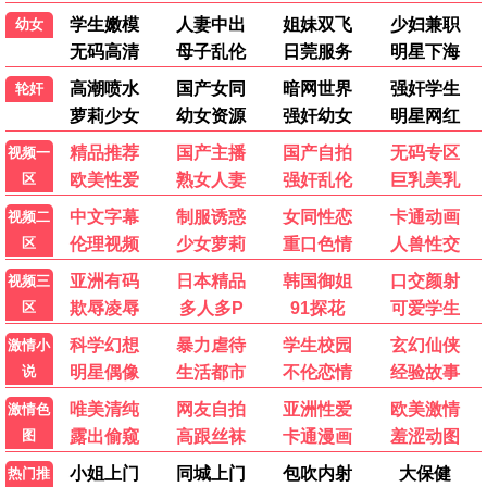
💕 甜宠剧场
更多剧集
甜度满分，怦然心动
与凤行·2025
年度爆款，口碑炸裂