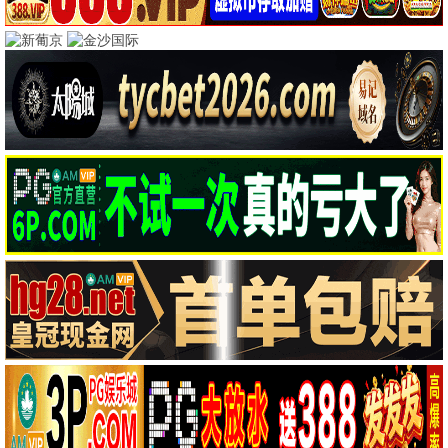
🇯🇵 日剧物语
更多剧集
纯爱治愈，日系推理
非自然死亡·2024