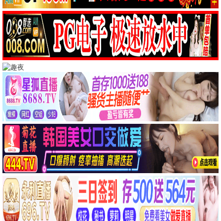
治愈系天花板
88追剧
7.3分
非自然死亡·2024
浪漫爱情，甜度满分
88追剧
9.2分