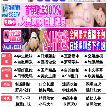
庆余年2·2025
年度爆款，口碑炸裂
88追剧
7.9分