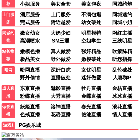
88追剧
9.5分
天生一对·2026
收视冠军，全民追剧
88追剧
7.8分