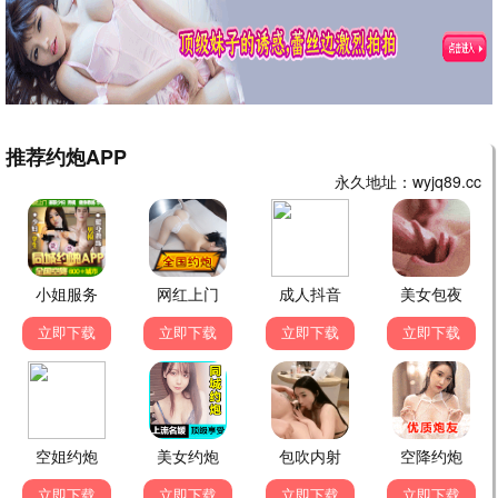
与凤行·2025
浪漫爱情，甜度满分
88追剧
7.0分