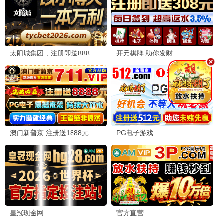
权力的游戏·2023
治愈系天花板
88追剧
10.7分