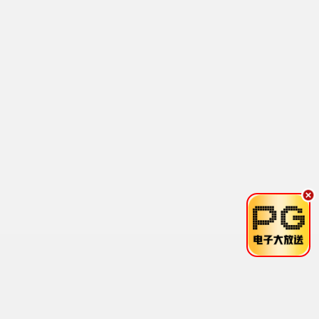
权力的游戏·2026
年度爆款，口碑炸裂
88追剧
7.3分
半泽直树·2026
经典神作，百看不厌