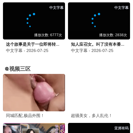
半泽直树·2025
年度爆款，口碑炸裂
88追剧
8.7分