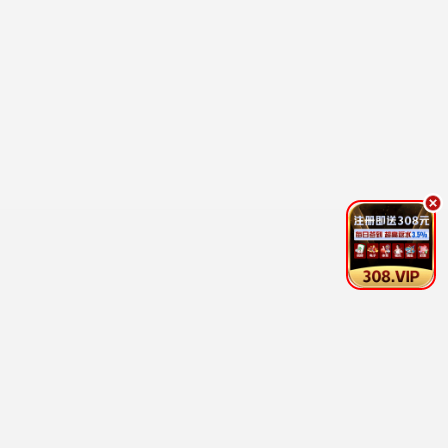
请回答1988·2026
爆笑喜剧，解压神器
88追剧
9.6分
🎭 悬疑剧场
更多剧集
烧脑反转，悬疑神剧