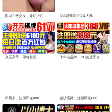
黑暗荣耀·2024
悬疑烧脑，反转不断
88追剧
7.8分
🇰🇷 韩剧风尚
更多剧集
浪漫爱情，高分韩剧