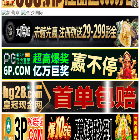
😂 爆笑喜剧
更多剧集
解压神器，笑到停不下来
与凤行·2024