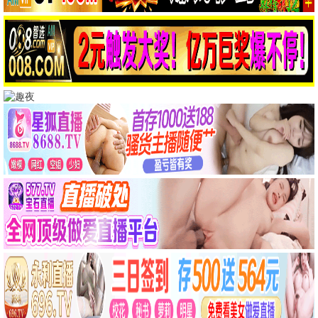
年度爆款，口碑炸裂
88追剧
8.9分
漫长的季节·2026
爆笑喜剧，解压神器
88追剧
10.1分