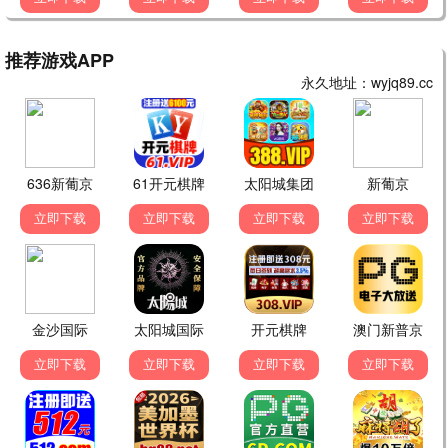
庆余年2·2023
收视冠军，全民追剧
88追剧
8.6分