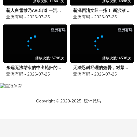
更多剧集
最新热播国产剧，口碑佳作
与凤行·2024
收视冠军，全民追剧
88追剧
10.6分