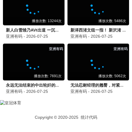
鬼怪·2023
豆瓣9.5神作
88追剧
10.3分
权力的游戏·2024