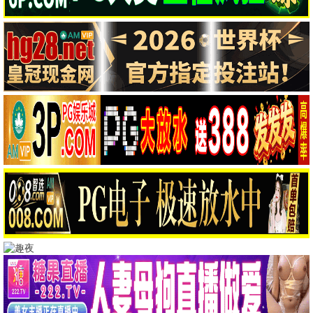
🇨🇳 国产剧场
更多剧集
最新热播国产剧，口碑佳作
请回答1988·2025