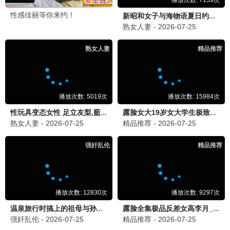
权力的游戏·2026
悬疑烧脑，反转不断
88追剧
8.9分
🇰🇷 韩剧风尚
更多剧集
浪漫爱情，高分韩剧