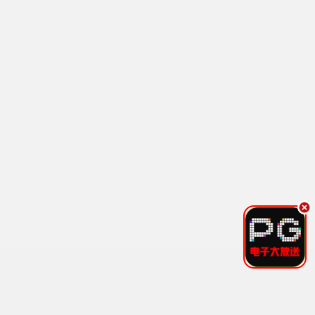
烧脑反转，悬疑神剧
狂飙·2023
悬疑烧脑，反转不断
88追剧
9.8分