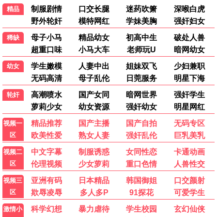
以你的心诠释我的爱·2025
经典神作，百看不厌
88追剧
9.5分