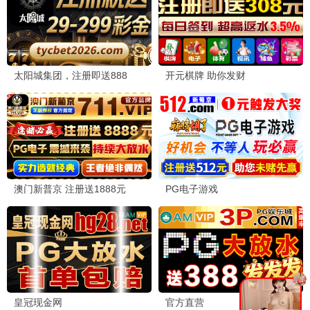
天生一对·2023
治愈系天花板
88追剧
8.7分
绝命毒师·2024