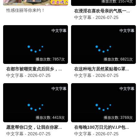
漫长的季节·2025
浪漫爱情，甜度满分
88追剧
10.3分
🇹🇭 泰剧精选
更多剧集