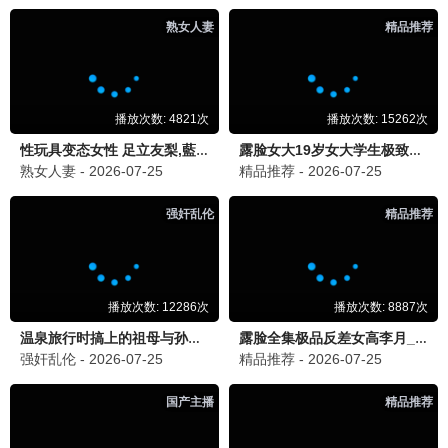
88追剧
7.3分
庆余年2·2025
年度爆款，口碑炸裂
88追剧
9.8分