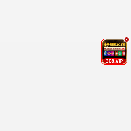
庆余年2·2025
治愈系天花板
88追剧
10.6分