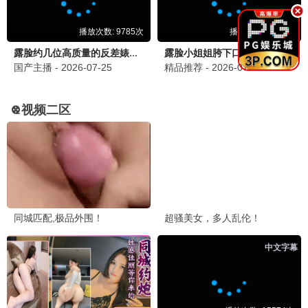
非自然死亡·2025
治愈系天花板
88追剧
7.3分