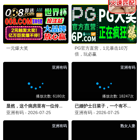
收视冠军，全民追剧
88追剧
10.1分
🎭 悬疑剧场
更多剧集
烧脑反转，悬疑神剧