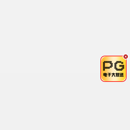
初恋·2025
爆笑喜剧，解压神器
88追剧
10.5分
与凤行·2025
豆瓣9.5神作