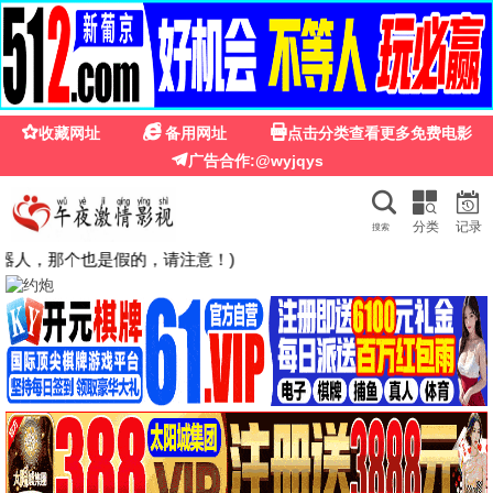
88影视网的电视剧大全
最全剧集 · 免费看剧
88影视网的电视剧大全 ·
剧集宝库
海量国产剧/韩剧/日剧/美剧/泰剧，每日更新，
88影视网剧集宝库
开启追剧