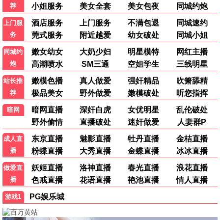
权力的游戏·2025
浪漫爱情，甜度满分
88追剧
8.2分