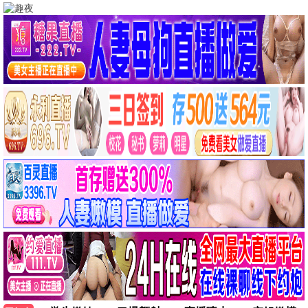
浪漫爱情，甜度满分
88追剧
7.6分
以你的心诠释我的爱·2023
爆笑喜剧，解压神器
88追剧
8.9分