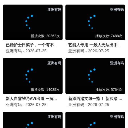
收视冠军，全民追剧
88追剧
9.7分
繁花·2023
豆瓣9.5神作
88追剧
8.2分