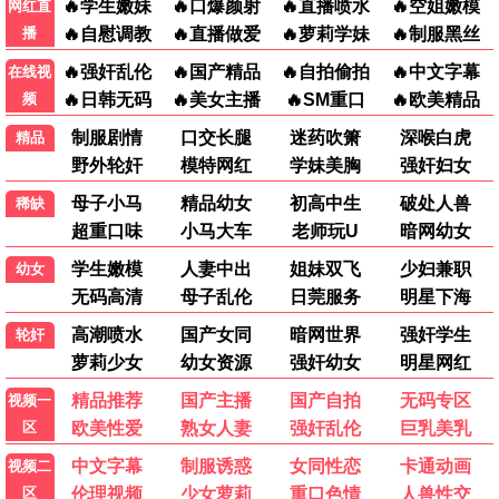
黑暗荣耀·2023
豆瓣9.5神作
88追剧
7.7分