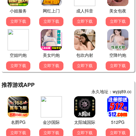
初恋·2023
经典神作，百看不厌
88追剧
10.1分
🇹🇭 泰剧精选
更多剧集
泰式爱情，狗血上头