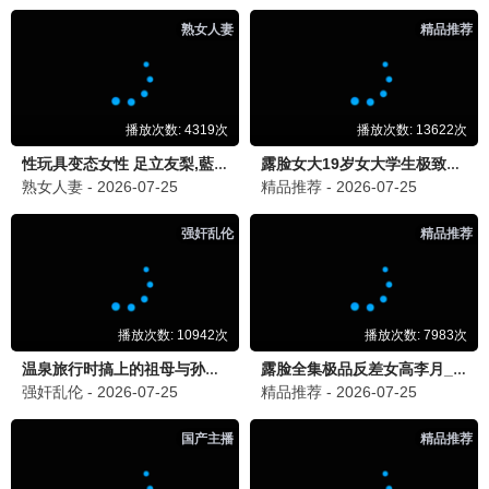
庆余年2·2023
爆笑喜剧，解压神器
88追剧
7.1分