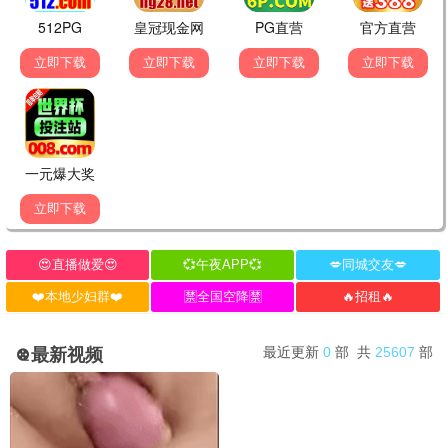
非自然死亡·2025
年度爆款，口碑炸裂
88追剧
8.6分
🇹🇭 泰剧精选
更多剧集
泰式爱情，狗血上头