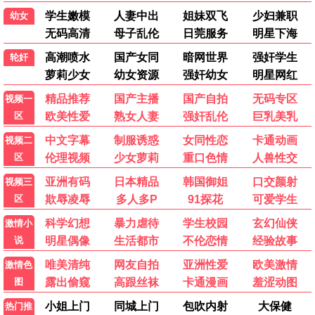
🎭 悬疑剧场
更多剧集
烧脑反转，悬疑神剧
黑暗荣耀·2025
豆瓣9.5神作