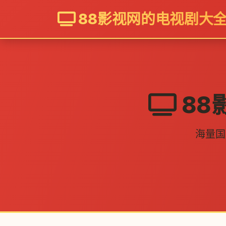
88影视网的电视剧大
88
海量国