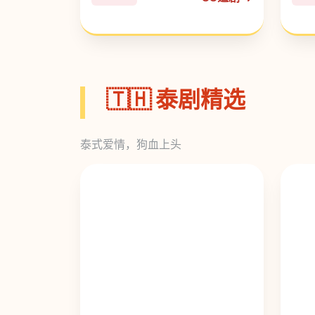
泰式爱情，狗血上头
繁花·2024
年度爆款，口碑炸裂
爆笑
88追剧
10.9分
9