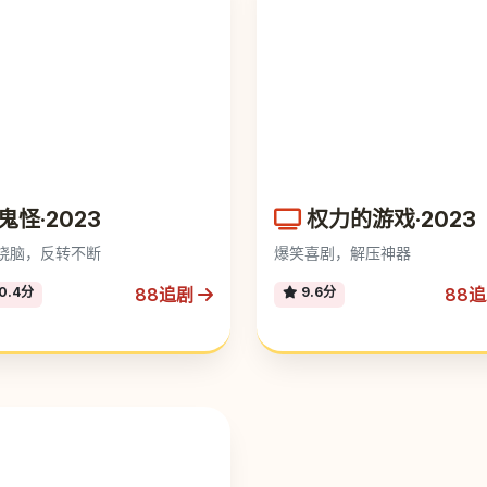
鬼怪·2023
权力的游戏·2023
烧脑，反转不断
爆笑喜剧，解压神器
88追剧
88
0.4分
9.6分