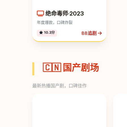
🇨🇳 国产剧场
最新热播国产剧，口碑佳作
繁花·2025
治愈系天花板
经典