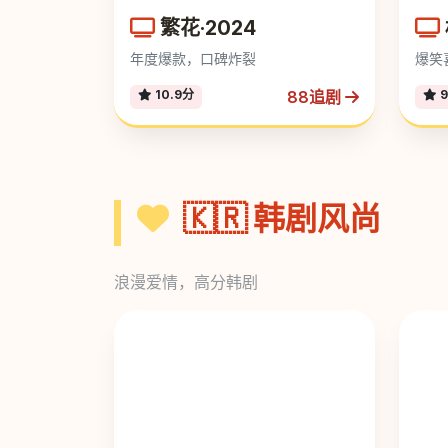
🇰🇷 韩剧风尚
浪漫爱情，高分韩剧
半泽直树·2025
经典神作，百看不厌
豆瓣9