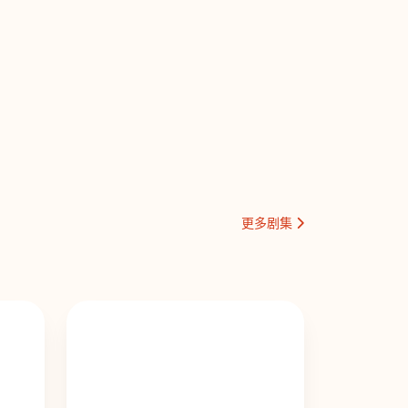
更多剧集
绝命毒师·2023
浪漫爱情，甜度满分