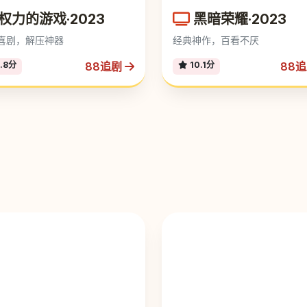
权力的游戏·2023
黑暗荣耀·2023
.5神作
收视冠军，全民追剧