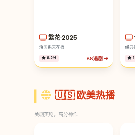
88追剧
8.2分
1
🇺🇸 欧美热播
美剧英剧，高分神作