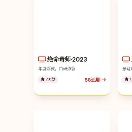
绝命毒师·2023
年度爆款，口碑炸裂
悬疑
88追剧
7.0分
1