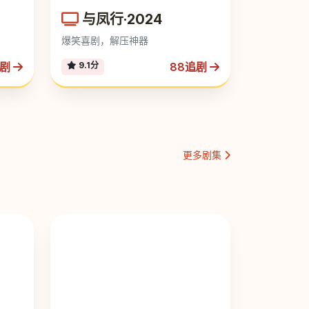
更多剧集
请回答1988·2026
治愈系天花板